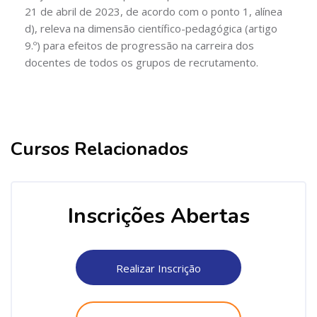
21 de abril de 2023, de acordo com o ponto 1, alínea
d), releva na dimensão científico-pedagógica (artigo
9.º) para efeitos de progressão na carreira dos
docentes de todos os grupos de recrutamento.
Cursos Relacionados
Ignorar [Cocoon] Related courses
Ignorar [Cocoon] Course Enrolment Custom
Inscrições Abertas
Realizar Inscrição