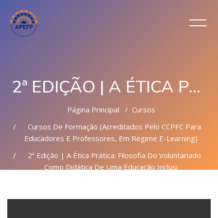
2ª EDIÇÃO | A ÉTICA PRÁTICA: FILOSOFIA DO VOLUNTARIADO COMO DIDÁTICA DE UMA EDUCAÇÃO INCLUSIVA - 15 H
Página Principal
Cursos
Cursos De Formação (Acreditados Pelo CCPFC Para
Educadores E Professores, Em Regime E-Learning)
2ª Edição | A Ética Prática: Filosofia Do Voluntariado
Como Didática De Uma Educação Inclusi
Ir para o conteúdo principal
Ignorar [Cocoon] Parallax