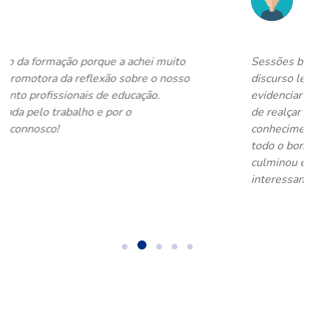
chei muito
Sessões bastante esclarecedoras, com
bre o nosso
discurso leve, fluido e cativante que c
ação.
evidenciar o pensar filosófico dos form
de realçar a partilha de experiências e
conhecimentos entre formador/forman
todo o bom ambiente criado nas sessõ
culminou em trabalhos de grupo muito
interessantes e criativos.