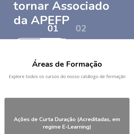
tornar Associado
da APEFP
Ir para o conteúdo principal
Ignorar [Cocoon] Course categories
Clique aqui
Áreas de Formação
Explore todos os cursos do nosso catálogo de formação
Ações de Curta Duração (Acreditadas, em
regime E-Learning)