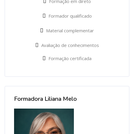
Formação em direto
Formador qualificado
Material complementar
Avaliação de conhecimentos
Formação certificada
Formadora Liliana Melo
Ignorar Formadora Liliana Melo