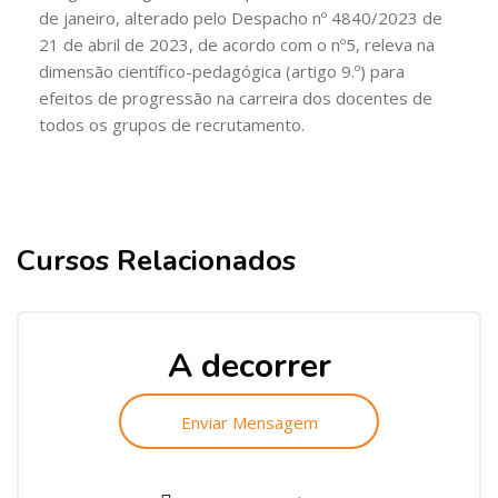
de janeiro, alterado pelo Despacho nº 4840/2023 de
21 de abril de 2023, de acordo com o nº5, releva na
dimensão científico-pedagógica (artigo 9.º) para
efeitos de progressão na carreira dos docentes de
todos os grupos de recrutamento.
Cursos Relacionados
Ignorar [Cocoon] Related courses
Ignorar [Cocoon] Course Enrolment Custom
A decorrer
Enviar Mensagem