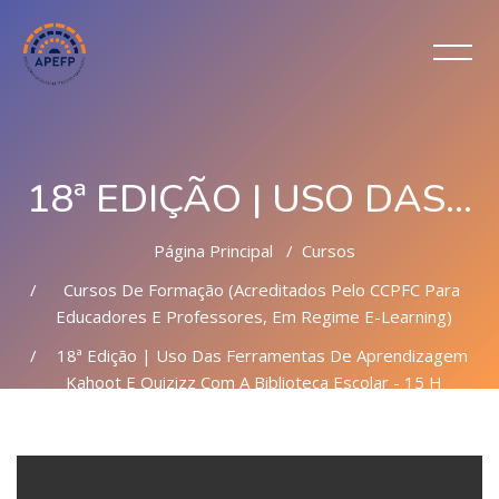
18ª EDIÇÃO | USO DAS FERRAMENTAS DE APRENDIZAGEM KAHOOT E QUIZIZZ COM A BIBLIOTECA ESCOLAR - 15 H
Página Principal
Cursos
Cursos De Formação (Acreditados Pelo CCPFC Para
Educadores E Professores, Em Regime E-Learning)
18ª Edição | Uso Das Ferramentas De Aprendizagem
Kahoot E Quizizz Com A Biblioteca Escolar - 15 H
Ir para o conteúdo principal
Ignorar [Cocoon] Parallax